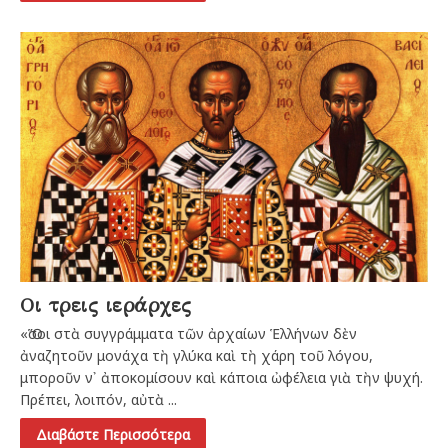
Oι τρεις ιεράρχες
«Ὅσοι στὰ συγγράμματα τῶν ἀρχαίων Ἑλλήνων δὲν
ἀναζητοῦν μονάχα τὴ γλύκα καὶ τὴ χάρη τοῦ λόγου,
μποροῦν ν᾿ ἀποκομίσουν καὶ κάποια ὠφέλεια γιὰ τὴν ψυχή.
Πρέπει, λοιπόν, αὐτὰ ...
Διαβάστε Περισσότερα