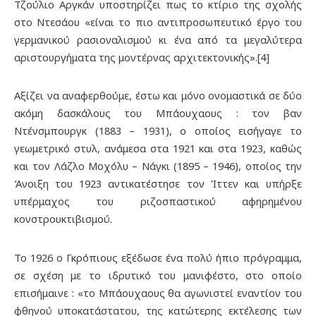
Τζούλιο Αργκάν υποστηρίζει πως το κτίριο της σχολής
στο Ντεσάου «είναι το πιο αντιπροσωπευτικό έργο του
γερμανικού ρασιοναλισμού κι ένα από τα μεγαλύτερα
αριστουργήματα της μοντέρνας αρχιτεκτονικής».[4]
Αξίζει να αναφερθούμε, έστω και μόνο ονομαστικά σε δύο
ακόμη δασκάλους του Μπάουχαους : τον βαν
Ντένσμπουργκ (1883 – 1931), ο οποίος εισήγαγε το
γεωμετρικό στυλ, ανάμεσα στα 1921 και στα 1923, καθώς
και τον Λάζλο Μοχόλυ – Νάγκι (1895 – 1946), οποίος την
Άνοιξη του 1923 αντικατέστησε τον Ίττεν και υπήρξε
υπέρμαχος του ριζοσπαστικού αφηρημένου
κονστρουκτιβισμού.
Το 1926 ο Γκρόπιους εξέδωσε ένα πολύ ήπιο πρόγραμμα,
σε σχέση με το ιδρυτικό του μανιφέστο, στο οποίο
επισήμαινε : «το Μπάουχαους θα αγωνιστεί εναντίον του
φθηνού υποκατάστατου, της κατώτερης εκτέλεσης των