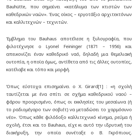
Bauhütte, που σημαίνει «κατάλυμα των κτιστών των
καθεδρικών ναών». Ένας οίκος – εργοτάξιο αρχιτεκτόνων
και καλλιτεχνών – τεχνιτών.
Έμβλημα του Bauhaus αποτέλεσε η ξυλογραφία, που
φιλοτέχνησε ο Lyonel Feininger (1871 – 1956) και
απεικονίζει έναν καθεδρικό ναό, δηλαδή μια θεμελιακή
ουτοπία, η οποία όμως, αντίθετα από τις άλλες ουτοπίες,
κατέλαβε και τόπο και μορφή.
Όπως εύστοχα επισημαίνει ο X. Girard[1] : «η σχολή
ταυτίζεται με ένα σπίτι σε σχήμα καθεδρικού ναού –
φάρου προορισμένο, όπως οι εκκλησίες του μεσαίωνα (ή
το ραδιομέγαρο των σοβιέτ) να μεταδώσει το χαρμόσυνο
νέο». Όπως κάθε φιλόδοξο καλλιτεχνικό κίνημα, ρεύμα ή
σχολή, έτσι και το Bauhaus, είχε κι αυτό την ιδρυτική του
διακήρυξη, την οποία συνέταξε ο Β. Γκρόπιους.