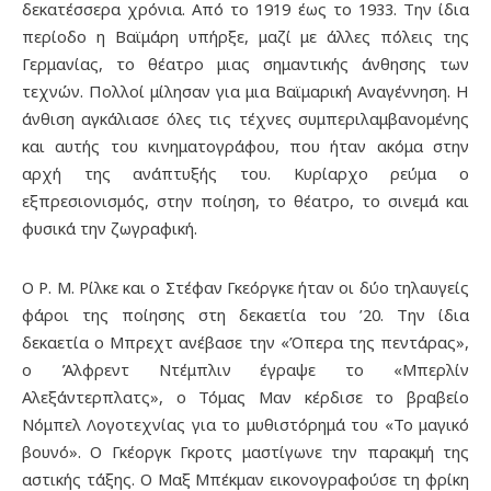
δεκατέσσερα χρόνια. Από το 1919 έως το 1933. Την ίδια
περίοδο η Βαϊμάρη υπήρξε, μαζί με άλλες πόλεις της
Γερμανίας, το θέατρο μιας σημαντικής άνθησης των
τεχνών. Πολλοί μίλησαν για μια Βαϊμαρική Αναγέννηση. Η
άνθιση αγκάλιασε όλες τις τέχνες συμπεριλαμβανομένης
και αυτής του κινηματογράφου, που ήταν ακόμα στην
αρχή της ανάπτυξής του. Κυρίαρχο ρεύμα ο
εξπρεσιονισμός, στην ποίηση, το θέατρο, το σινεμά και
φυσικά την ζωγραφική.
Ο Ρ. Μ. Ρίλκε και ο Στέφαν Γκεόργκε ήταν οι δύο τηλαυγείς
φάροι της ποίησης στη δεκαετία του ’20. Την ίδια
δεκαετία ο Μπρεχτ ανέβασε την «Όπερα της πεντάρας»,
ο Άλφρεντ Ντέμπλιν έγραψε το «Μπερλίν
Αλεξάντερπλατς», ο Τόμας Μαν κέρδισε το βραβείο
Νόμπελ Λογοτεχνίας για το μυθιστόρημά του «Το μαγικό
βουνό». Ο Γκέοργκ Γκροτς μαστίγωνε την παρακμή της
αστικής τάξης. Ο Μαξ Μπέκμαν εικονογραφούσε τη φρίκη