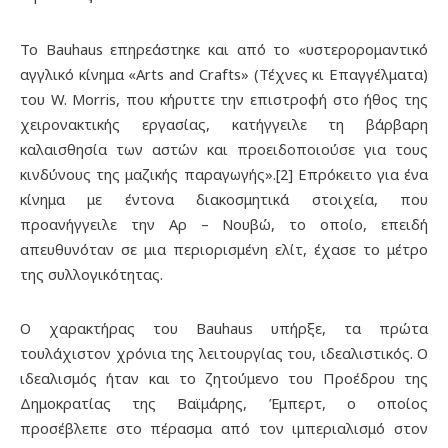
Το Bauhaus επηρεάστηκε και από το «υστερορομαντικό
αγγλικό κίνημα «Arts and Crafts» (Τέχνες κι Επαγγέλματα)
του W. Morris, που κήρυττε την επιστροφή στο ήθος της
χειρονακτικής εργασίας, κατήγγειλε τη βάρβαρη
καλαισθησία των αστών και προειδοποιούσε για τους
κινδύνους της μαζικής παραγωγής».[2] Επρόκειτο για ένα
κίνημα με έντονα διακοσμητικά στοιχεία, που
προανήγγειλε την Αρ – Νουβώ, το οποίο, επειδή
απευθυνόταν σε μια περιορισμένη ελίτ, έχασε το μέτρο
της συλλογικότητας.
Ο χαρακτήρας του Bauhaus υπήρξε, τα πρώτα
τουλάχιστον χρόνια της λειτουργίας του, ιδεαλιστικός. Ο
ιδεαλισμός ήταν και το ζητούμενο του Προέδρου της
Δημοκρατίας της Βαϊμάρης, Έμπερτ, ο οποίος
προσέβλεπε στο πέρασμα από τον ιμπεριαλισμό στον