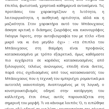
έπιπλα, φωτιστικά, χρηστικά καθημερινά αντικείμενα. Τις
προτάσεις του χαρακτηρίζουν η λιτότητα, η
λειτουργικότητα, η αισθητική αρτιότητα, αλλά και η
μαζικότητα. Στον χαρακτήρα αυτό του Μπάουχαους
άσκησε κριτική ο διάσημος ζωγράφος και εικονογράφος
Γκέοργκ Γκροτς, στην αυτοβιογραφία του με τίτλο «Ένα
μικρό ναι κι ένα μεγάλο όχι» : «τα έπιπλα του
Μπάουχαους στη Βαϊμάρη είναι προφανώς
κατασκευασμένα με τρόπο εξαιρετικό, όμως καθόμαστε
πιο ευχάριστα σε καρέκλες κατασκευασμένες από
ξυλουργούς τελείως ανώνυμους, επειδή είναι άνετες,
παρά στις σχεδιασμένες από τους κατασκευαστές του
Μπάουχαους που η τεχνική του εμπεριέχει ρομαντικά μια
αυτοτελή ικανοποίηση. Αναπτυγμένος με τη λογική, ο
κονστρουκτιβισμός οδηγεί στην κατάργηση του
καλλιτέχνη, έτσι όπως αυτός παρουσιάζεται στη
σημερινή του μορφή. Τι να κάνουμε λοιπόν; Ό, τι ειπώθηκε
μέχρι εδώ οδηγεί σε μια λύση : ρευστοποίηση της τέχνης!