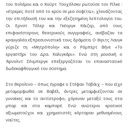
του πολέμου και ο Κούρτ Τουχόλσκυ ρωτούσε τον Ρίλκε :
«έτρεμες ποτέ από το κρύο σε μια σοφίτα;», χλευάζοντας
την επιτήδευσή του και την εξεζητημένη λεπτολογία του.
Οι Ερνστ Τόλερ και Γκέοργκ Κάιζερ, από τους
επιφανέστερους θεατρικούς συγγραφείς, ανέβαζαν τα
κραυγαλέα εξπρεσιονιστικά τους δράματα. Ο Φριτς Λανγκ
γύριζε τη «Μητρόπολη» και ο Ρόμπερτ Βήνε «Το
εργαστήρι του Δρα. Καλιγκάρι». Ενώ στη μουσική ο
Άρνολντ Σένμπεργκ επεξεργαζόταν το επαναστατικό
δωδεκαφθογγικό του σύστημα.
Στο Βερολίνο – όπως έγραφε ο Στέφαν Τσβάιχ – που είχε
μεταμορφωθεί σε Βαβέλ, άντρες μεταμφιέζονταν σε
γυναίκες και το αντίστροφο, χόρευαν μεταξύ τους στα
μπαρ και στα καμπαρέ. Ενώ ανώτεροι κρατικοί
αξιωματούχοι και χρηματιστές κόρταραν μεθυσμένους
ναύτες.