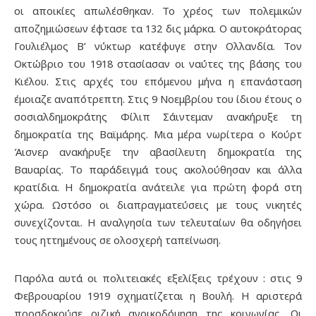
οι αποικίες απωλέσθηκαν. Το χρέος των πολεμικών
αποζημιώσεων έφτασε τα 132 δις μάρκα. Ο αυτοκράτορας
Γουλιέλμος Β’ νύκτωρ κατέφυγε στην Ολλανδία. Τον
Οκτώβριο του 1918 στασίασαν οι ναύτες της βάσης του
Κιέλου. Στις αρχές του επόμενου μήνα η επανάσταση
έμοιαζε αναπότρεπτη. Στις 9 Νοεμβρίου του ίδιου έτους ο
σοσιαλδημοκράτης Φίλιπ Σάιντεμαν ανακήρυξε τη
δημοκρατία της Βαϊμάρης. Μια μέρα νωρίτερα ο Κούρτ
Άισνερ ανακήρυξε την αβασίλευτη δημοκρατία της
Βαυαρίας. Το παράδειγμά τους ακολούθησαν και άλλα
κρατίδια. Η δημοκρατία ανάτειλε για πρώτη φορά στη
χώρα. Ωστόσο οι διαπραγματεύσεις με τους νικητές
συνεχίζονται. Η αναλγησία των τελευταίων θα οδηγήσει
τους ηττημένους σε ολοσχερή ταπείνωση.
Παρόλα αυτά οι πολιτειακές εξελίξεις τρέχουν : στις 9
Φεβρουαρίου 1919 σχηματίζεται η Βουλή. Η αριστερά
προσδοκούσε ριζική ανοικοδόμηση της κοινωνίας. Οι