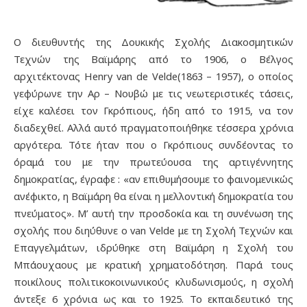
Ο διευθυντής της Δουκικής Σχολής Διακοσμητικών
Τεχνών της Βαϊμάρης από το 1906, ο Βέλγος
αρχιτέκτονας Henry van de Velde(1863 – 1957), ο οποίος
γεφύρωνε την Αρ – Νουβώ με τις νεωτεριστικές τάσεις,
είχε καλέσει τον Γκρόπιους, ήδη από το 1915, να τον
διαδεχθεί. Αλλά αυτό πραγματοποιήθηκε τέσσερα χρόνια
αργότερα. Τότε ήταν που ο Γκρόπιους συνδέοντας το
όραμά του με την πρωτεύουσα της αρτιγέννητης
δημοκρατίας, έγραφε : «αν επιθυμήσουμε το φαινομενικώς
ανέφικτο, η Βαϊμάρη θα είναι η μελλοντική δημοκρατία του
πνεύματος». Μ’ αυτή την προσδοκία και τη συνένωση της
σχολής που διηύθυνε ο van Velde με τη Σχολή Τεχνών και
Επαγγελμάτων, ιδρύθηκε στη Βαϊμάρη η Σχολή του
Μπάουχαους με κρατική χρηματοδότηση. Παρά τους
ποικίλους πολιτικοκοινωνικούς κλυδωνισμούς, η σχολή
άντεξε 6 χρόνια ως και το 1925. Το εκπαιδευτικό της