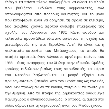
ελέγχει τα πάντα πλέον, αναλαμβάνει να σώσει το πλοίο
που βυθίζεται. Εκδιώκει τους κομμουνιστές, ενώ
αποδοκιμάζεται από πολλούς καθηγητές. Και το μόνο
που καταφέρνει είναι να οδηγήσει τη σχολή σε κλείσιμο,
δύο ακριβώς χρόνια αφότου ανέλαβε επικεφαλής της
σχολής, τον Αύγουστο του 1932. Κάνει ωστόσο μια
τελευταία προσπάθεια ιδιωτικοποιώντας τη σχολή και
μεταφέροντάς την στο Βερολίνο. Αυτή θα είναι και η
«τελευταία κατοικία» του Μπάουχαους, το οποίο θα
«ταφεί» οριστικά, έναν Αύγουστο αργότερα, εκείνον του
1933 – έτος ανάρρησης του Χίτλερ στην εξουσία. Ομάδες
κρούσης εκδιώκουν βιαίως τους σπουδαστές. Τα κτίρια
του Ντεσάου λεηλατούνται. Η μακρά εξορία των
πρωταγωνιστών ξεκινάει. Από τον Γκρόπιους ως τον Ρόε,
όσοι δεν πρόλαβαν να πεθάνουν, παίρνουν το πλοίο για
την Αμερική. Από το πτώμα της Δημοκρατίας αναδύθηκε
πανίσχυρος ο εθνικοσοσιαλισμός, ο οποίος, ανάμεσα στα
άλλα, σάρωσε και τη δημιουργική πνοή του Μπάουχαους.