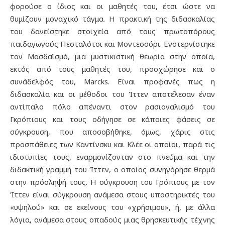
φορούσε ο ίδιος και οι μαθητές του, έτσι ώστε να
θυμίζουν μοναχικό τάγμα. Η πρακτική της διδασκαλίας
του δανείστηκε στοιχεία από τους πρωτοπόρους
παιδαγωγούς Πεσταλότσι και Μοντεσσόρι. Ενστερνίστηκε
τον Μασδαϊσμό, μια μυστικιστική θεωρία στην οποία,
εκτός από τους μαθητές του, προσχώρησε και ο
συνάδελφός του, Marcks. Είναι προφανές πως η
διδασκαλία και οι μέθοδοι του Ίττεν αποτέλεσαν έναν
αντίπαλο πόλο απέναντι στον ρασιοναλισμό του
Γκρόπιους και τους οδήγησε σε κάποιες φάσεις σε
σύγκρουση, που αποσοβήθηκε, όμως, χάρις στις
προσπάθειες των Καντίνσκυ και Κλέε οι οποίοι, παρά τις
ιδιοτυπίες τους, εναρμονίζονταν στο πνεύμα και την
διδακτική γραμμή του Ίττεν, ο οποίος συνηγόρησε θερμά
στην πρόσληψή τους. Η σύγκρουση του Γρόπιους με τον
Ίττεν είναι σύγκρουση ανάμεσα στους υποστηρικτές του
«υψηλού» και σε εκείνους του «χρήσιμου», ή, με άλλα
λόγια, ανάμεσα στους οπαδούς μιας θρησκευτικής τέχνης