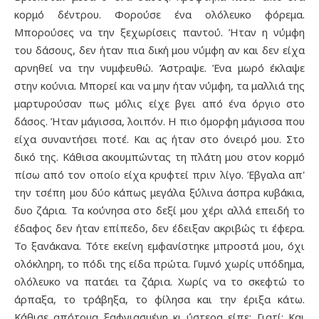
κορμό δέντρου. Φορούσε ένα ολόλευκο φόρεμα.
Μπορούσες να την ξεχωρίσεις παντού. Ήταν η νύμφη
του δάσους, δεν ήταν πια δική μου νύμφη αν και δεν είχα
αρνηθεί να την νυμφευθώ. Άστραψε. Ένα μωρό έκλαψε
στην κούνια. Μπορεί και να μην ήταν νύμφη, τα μαλλιά της
μαρτυρούσαν πως μόλις είχε βγει από ένα όργιο στο
δάσος. Ήταν μάγισσα, λοιπόν. Η πιο όμορφη μάγισσα που
είχα συναντήσει ποτέ. Και ας ήταν στο όνειρό μου. Στο
δικό της. Κάθισα ακουμπώντας τη πλάτη μου στον κορμό
πίσω από τον οποίο είχα κρυφτεί πριν λίγο. Έβγαλα απ'
την τσέπη μου δύο κάπως μεγάλα ξύλινα άσπρα κυβάκια,
δυο ζάρια. Τα κούνησα στο δεξί μου χέρι αλλά επειδή το
έδαφος δεν ήταν επίπεδο, δεν έδειξαν ακριβώς τι έφερα.
Το ξανάκανα. Τότε εκείνη εμφανίστηκε μπροστά μου, όχι
ολόκληρη, το πόδι της είδα πρώτα. Γυμνό χωρίς υπόδημα,
ολόλευκο να πατάει τα ζάρια. Χωρίς να το σκεφτώ το
άρπαξα, το τράβηξα, το φίλησα και την έριξα κάτω.
Κάθισε απότομα ξαφνιασμένη κι ύστερα είπε: Γιατί; Και