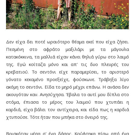
Δεν είχα δει ποτέ ωραιότερο θέαμα εκεί που είχα ζήσει.
Πεσμένη στο αφράτο μαξιλάρι με τα μάγουλα
κατακόκκινα, τα μαλλιά είχαν κάνει θηλιά γύρω στο λαιμό
της. Εγώ κοίταζα μόνο και απ' τις δυο πλευρές του
κρεβατιού. Το σεντόνι είχε παραμερίσει, το αριστερό
γόνατο κεκαμένο προεξείχε, φούσκωνε. Τράβηξα λίγο
ακόμη το σεντόνι. Είδα το μηρό μέχρι επάνω. Η ανάσα δεν
ακουγόταν καν. Ανησύχησα. Έβαλα το αυτί μου δίπλα στο
στόμα, έπιασα το μέρος του λαιμού που χτυπάει η
καρδιά, είχα βάλει τον αντίχειρα, και είδα πως η καρδιά
χτυπούσε. Τότε ήταν που μπήκα στο όνειρό της.
Βρισκόταν μέσα σ' ένα δάσος. Κρύφτηκα πίσω από ένα