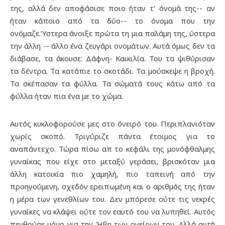
της, αλλά δεν αποφάσισε ποιο ήταν τ' όνομά της-- αν
ήταν κάποιο από τα δύο-- το όνομα που την
ονόμαζε.Ύστερα άνοιξε πρώτα τη μια παλάμη της, ύστερα
την άλλη -- άλλο ένα ζευγάρι ονομάτων. Αυτά όμως δεν τα
διάβασε, τα άκουσε: Δάφνη- Καικιλία. Του τα ψιθύρισαν
τα δέντρα. Τα κατάπιε το σκοτάδι. Τα μούσκεψε η βροχή.
Τα σκέπασαν τα φύλλα. Τα σώματά τους κάτω από τα
φύλλα ήταν πια ένα με το χώμα.
Αυτός κυκλοφορούσε μες στο όνειρό του. Περιπλανιόταν
χωρίς σκοπό. Τριγύριζε πάντα έτοιμος για το
αναπάντεχο. Τώρα πίσω απ το κεφάλι της μονόφθαλμης
γυναίκας που είχε στο μεταξύ γεράσει, βρισκόταν μια
άλλη κατοικία πιο χαμηλή, πιο ταπεινή από την
προηγούμενη, σχεδόν ερειπωμένη και ο αριθμός της ήταν
η μέρα των γενεθλίων του. Δεν μπόρεσε ούτε τις νεκρές
γυναίκες να κλάψει ούτε τον εαυτό του να λυπηθεί. Αυτός
πενθούσε μόνο για την Ήβη των ονείρων του. Αλλά αυτή