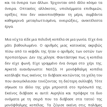
και τα όνειρα των άλλων. Έρχονταν από άλλο κόσμο τα
όνειρα. Οπτασίες αλλόκοτες, υπολείμματα επιθυμιών,
ορέξεις που δεν ικανοποιήθηκαν τη μέρα, συμβάντα
καθημερινά μεταγλωττισμένα, ονειρώξεις, ανεκτέλεστα
έργα.
Μια νύχτα είδε μια πελιδνή κοπέλα σε μια γωνία. Είχε ένα
μάτι βαθουλωμένο. Ο αριθμός μιας κατοικίας ακριβώς
πίσω από το κεφάλι της ήταν ο αριθμός των οστών των
προπατόρων. Δεν της μίλησε. Φαντάστηκε πως η κοπέλα
δεν είχε φωνή. Είχε γραμμένο ένα όνομα στο χέρι της.
Αρκετά ευανάγνωστο: Νατζά. Η μονόφθαλμη κοπέλα
κατάλαβε πως εκείνος το διάβασε κοιτώντας τα χείλη του
που ανοιγόκλεισαν τονίζοντας τη δεύτερη συλλαβή. Τότε
σήκωσε το άλλο της χέρι μπροστά στο πρόσωπό της.
Εκείνος διάβασε κι αυτό: Αυρηλία και πρόφερε τα δυο
ονόματα με τη σειρά που τα διάβασε στα τατού της
μονόφθαλμης κοπέλας. Τα ζύγισε εκείνη στις παλάμες