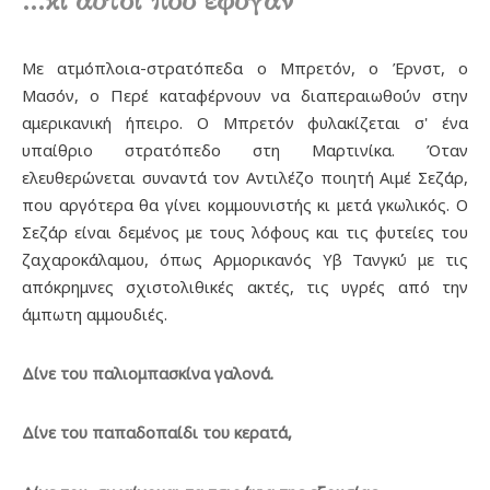
...κι αυτοί που έφυγαν
Με ατμόπλοια-στρατόπεδα ο Μπρετόν, ο Έρνστ, ο
Μασόν, ο Περέ καταφέρνουν να διαπεραιωθούν στην
αμερικανική ήπειρο. Ο Μπρετόν φυλακίζεται σ' ένα
υπαίθριο στρατόπεδο στη Μαρτινίκα. Όταν
ελευθερώνεται συναντά τον Αντιλέζο ποιητή Αιμέ Σεζάρ,
που αργότερα θα γίνει κομμουνιστής κι μετά γκωλικός. Ο
Σεζάρ είναι δεμένος με τους λόφους και τις φυτείες του
ζαχαροκάλαμου, όπως Αρμορικανός Υβ Τανγκύ με τις
απόκρημνες σχιστολιθικές ακτές, τις υγρές από την
άμπωτη αμμουδιές.
Δίνε του παλιομπασκίνα γαλονά.
Δίνε του παπαδοπαίδι του κερατά,