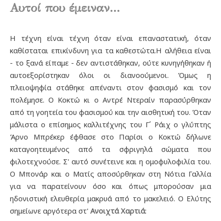
Αυτοί που έμειναν...
Η τέχνη είναι τέχνη όταν είναι επαναστατική, όταν
καθίσταται επικίνδυνη για τα καθεστώτα.Η αλήθεια είναι
- το ξανά είπαμε - δεν αντιστάθηκαν, ούτε κυνηγήθηκαν ή
αυτοεξορίστηκαν όλοι οι διανοούμενοι. Όμως η
πλειοψηφία στάθηκε απέναντι στον φασισμό και τον
πολέμησε. Ο Κοκτώ κι ο Αντρέ Ντεραίν παρασύρθηκαν
από τη γοητεία του φασισμού και την αισθητική του. Όταν
μάλιστα ο επίσημος καλλιτέχνης του Γ΄ Ράιχ ο γλύπτης
Άρνο Μπρέκερ έφθασε στο Παρίσι ο Κοκτώ δήλωνε
καταγοητευμένος από τα σφριγηλά σώματα που
φιλοτεχνούσε. Σ' αυτό συνέτεινε και η ομοφυλοφιλία του.
Ο Μπονάρ και ο Ματίς αποσύρθηκαν στη Νότια Γαλλία
για να παρατείνουν όσο και όπως μπορούσαν μια
ηδονιστική ελευθερία μακρυά από το μακελειό. Ο Ελύτης
σημείωνε αργότερα στ'
Ανοιχτά Χαρτιά
: