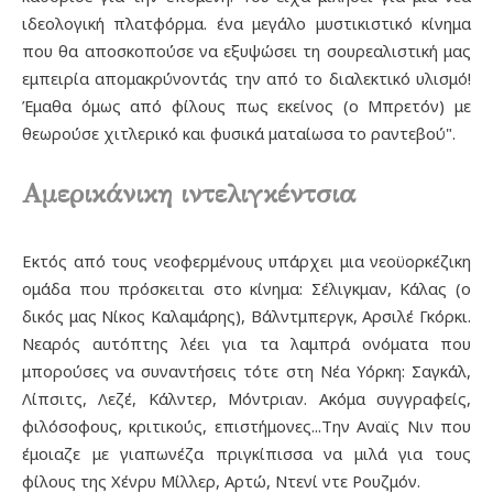
ιδεολογική πλατφόρμα. ένα μεγάλο μυστικιστικό κίνημα
που θα αποσκοπούσε να εξυψώσει τη σουρεαλιστική μας
εμπειρία απομακρύνοντάς την από το διαλεκτικό υλισμό!
Έμαθα όμως από φίλους πως εκείνος (ο Μπρετόν) με
θεωρούσε χιτλερικό και φυσικά ματαίωσα το ραντεβού".
Αμερικάνικη ιντελιγκέντσια
Εκτός από τους νεοφερμένους υπάρχει μια νεοϋορκέζικη
ομάδα που πρόσκειται στο κίνημα: Σέλιγκμαν, Κάλας (ο
δικός μας Νίκος Καλαμάρης), Βάλντμπεργκ, Αρσιλέ Γκόρκι.
Νεαρός αυτόπτης λέει για τα λαμπρά ονόματα που
μπορούσες να συναντήσεις τότε στη Νέα Υόρκη: Σαγκάλ,
Λίπσιτς, Λεζέ, Κάλντερ, Μόντριαν. Ακόμα συγγραφείς,
φιλόσοφους, κριτικούς, επιστήμονες...Την Αναϊς Νιν που
έμοιαζε με γιαπωνέζα πριγκίπισσα να μιλά για τους
φίλους της Χένρυ Μίλλερ, Αρτώ, Ντενί ντε Ρουζμόν.