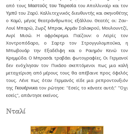
από τους
Μαστούς του Τειρεσία
του Απολλιναίρ και τον
Υμπύ
του Ζαρύ. Καλλιτεχνικός διευθυντής και σκηνοθέτης
ο Καμύ, μέγας θεατράνθρωπος εξάλλου. Θεατές οι: Ζαν-
Λουί Μπαρώ, Ζωρζ Μπρακ, Αρμάν Σαλακρού, Μουλουντζί,
Ανρί Μισώ. Η αφρόκρεμα. Παίζουν: ο Λεϊρίς τον
Χοντροπόδαρο, ο Σαρτρ τον Στρογγυλομπούκα, η
Μπωβουάρ την Εξαδέλφη και ο Ραιημόν Κενώ τον
Κρεμμύδα. Ο Μπρασάι τραβάει φωτογραφίες. Οι Γερμανοί
δεν ενόχλησαν τον Πικάσο σκεπτόμενοι πως μια καλή
μεταχείριση από μέρους τους θα απέβαινε προς όφελός
τους. Λένε πως όταν Γερμανός είδε μια ρεπροντουξιόν
της
Γκουέρνικα
τον ρώτησε: "Εσείς το κάνατε αυτό;" "Όχι
εσείς", απάντησε εκείνος.
Νταλί