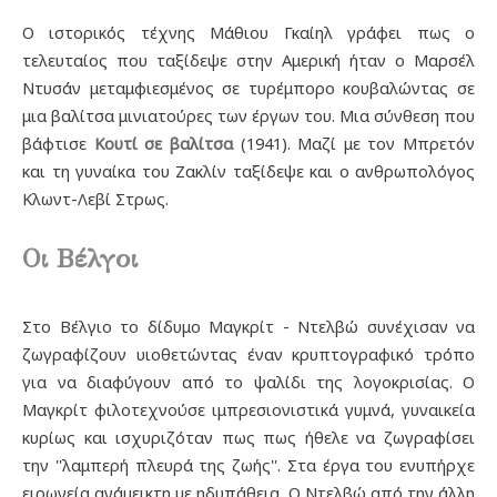
Ο ιστορικός τέχνης Μάθιου Γκαίηλ γράφει πως ο
τελευταίος που ταξίδεψε στην Αμερική ήταν ο Μαρσέλ
Ντυσάν μεταμφιεσμένος σε τυρέμπορο κουβαλώντας σε
μια βαλίτσα μινιατούρες των έργων του. Μια σύνθεση που
βάφτισε
Κουτί σε βαλίτσα
(1941). Μαζί με τον Μπρετόν
και τη γυναίκα του Ζακλίν ταξίδεψε και ο ανθρωπολόγος
Κλωντ-Λεβί Στρως.
Οι Βέλγοι
Στο Βέλγιο το δίδυμο Μαγκρίτ - Ντελβώ συνέχισαν να
ζωγραφίζουν υιοθετώντας έναν κρυπτογραφικό τρόπο
για να διαφύγουν από το ψαλίδι της λογοκρισίας. Ο
Μαγκρίτ φιλοτεχνούσε ιμπρεσιονιστικά γυμνά, γυναικεία
κυρίως και ισχυριζόταν πως πως ήθελε να ζωγραφίσει
την ''λαμπερή πλευρά της ζωής''. Στα έργα του ενυπήρχε
ειρωνεία ανάμεικτη με ηδυπάθεια. Ο Ντελβώ από την άλλη