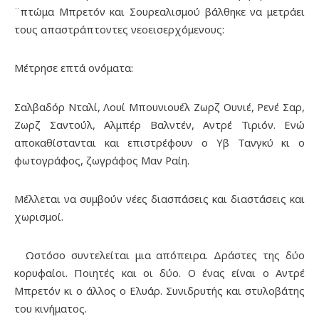
¨πτώμα Μπρετόν και Σουρεαλισμού βάλθηκε να μετράει
τους απαστράπτοντες νεοεισερχόμενους:
Μέτρησε επτά ονόματα:
Σαλβαδόρ Νταλί, Λουί Μπουνιουέλ Ζωρζ Ουνιέ, Ρενέ Σαρ,
Ζωρζ Σαντούλ, Αλμπέρ Βαλντέν, Αντρέ Τιριόν. Ενώ
αποκαθίστανται και επιστρέφουν ο Υβ Τανγκύ κι ο
φωτογράφος, ζωγράφος Μαν Ραίη.
Μέλλεται να συμβούν νέες διασπάσεις και διαστάσεις και
χωρισμοί.
Ωστόσο συντελείται μια απόπειρα. Δράστες της δύο
κορυφαίοι. Ποιητές και οι δύο. Ο ένας είναι ο Αντρέ
Μπρετόν κι ο άλλος ο Ελυάρ. Συνιδρυτής και στυλοβάτης
του κινήματος.