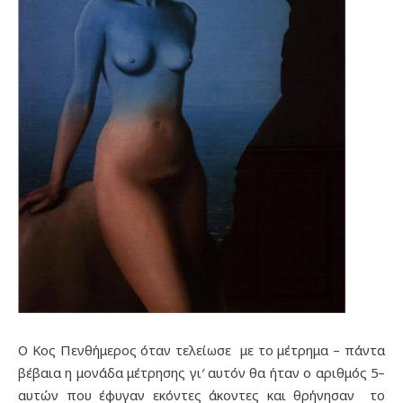
Ο Κος Πενθήμερος όταν τελείωσε με το μέτρημα – πάντα
βέβαια η μονάδα μέτρησης γι′ αυτόν θα ήταν ο αριθμός 5–
αυτών που έφυγαν εκόντες άκοντες και θρήνησαν το