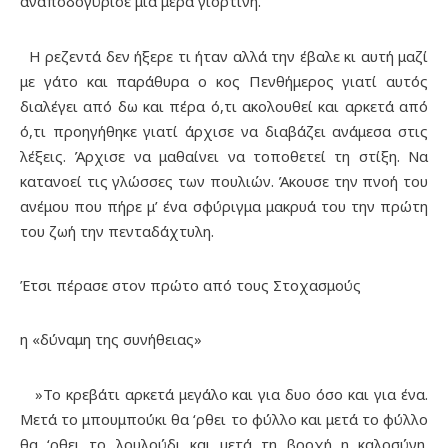
αναποδογύρισε μια μέρα γιορτινή.
Η ρεζεντά δεν ήξερε τι ήταν αλλά την έβαλε κι αυτή μαζί
με γάτο και παράθυρα ο κος Πενθήμερος γιατί αυτός
διαλέγει από δω και πέρα ό,τι ακολουθεί και αρκετά από
ό,τι προηγήθηκε γιατί άρχισε να διαβάζει ανάμεσα στις
λέξεις. Άρχισε να μαθαίνει να τοποθετεί τη στίξη. Να
κατανοεί τις γλώσσες των πουλιών. Άκουσε την πνοή του
ανέμου που πήρε μ’ ένα σφύριγμα μακρυά του την πρώτη
του ζωή την πενταδάχτυλη.
Έτσι πέρασε στον πρώτο από τους Στοχασμούς
η «δύναμη της συνήθειας»
»Το κρεβάτι αρκετά μεγάλο και για δυο όσο και για ένα.
Μετά το μπουμπούκι θα ‘ρθει το φύλλο και μετά το φύλλο
θα ‘ρθει το λουλούδι και μετά τη βροχή η καλοσύνη.