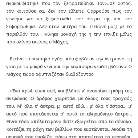
ανακουφίστηκε που τον ξεφορτώθηκε. Τόνιωσε αυτός,
τον κοιτούσε και δεν τον έβλεπε. Θαρρούσε πως τον
γέννησε για να ξεφορτωθεί τον άντρα της και τον
ξεφορτώθηκε. Δεν ήταν μητέρα του. Πέθανε μαζί με το
παρελθόν του. Πνίγηκε μοναχή της ή την έπνιξε μόλις
προ ολίγου εκείνος ο Μάχος.
Εκείνο το σιωπηλό αγόρι που φοβόταν την Αντριάνα, τη
γίδα με το μακρύ γένι και την καμπούρα γεμάτη βότανα. Ο
Μάχος τώρα αφυπνιζόταν διαβάζοντας.
«
Ένα πρωί, είναι εκεί, και βλέπει ν’ ανασαίνει η κόμη της
ανεμώνας. Ο δρόμος χαιρετάει με όλους τους τροχούς
του. Μ’ όλα τ’ άστρα, μ’ αυτό εδώ… μ’ όλα τ΄άστρα… μ’
αυτό που υποτάσσεται σ’ αυτό το αλησμόνητο άστρο…
Είναι τόσο απόλυτα μόνο ώστε εξαιρείται από το σύνολο.
Κοιτάζει τη ράχη των βιβλίων που κυρτώνεται. Ακούει τη
μουσική που γυαλίζει πάνω στα παπούτσια το μεσημέρι,