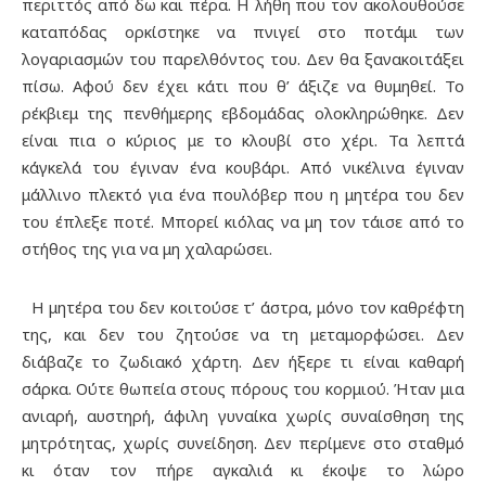
περιττός από δω και πέρα. Η λήθη που τον ακολουθούσε
καταπόδας ορκίστηκε να πνιγεί στο ποτάμι των
λογαριασμών του παρελθόντος του. Δεν θα ξανακοιτάξει
πίσω. Αφού δεν έχει κάτι που θ’ άξιζε να θυμηθεί. Το
ρέκβιεμ της πενθήμερης εβδομάδας ολοκληρώθηκε. Δεν
είναι πια ο κύριος με το κλουβί στο χέρι. Τα λεπτά
κάγκελά του έγιναν ένα κουβάρι. Από νικέλινα έγιναν
μάλλινο πλεκτό για ένα πουλόβερ που η μητέρα του δεν
του έπλεξε ποτέ. Μπορεί κιόλας να μη τον τάισε από το
στήθος της για να μη χαλαρώσει.
Η μητέρα του δεν κοιτούσε τ’ άστρα, μόνο τον καθρέφτη
της, και δεν του ζητούσε να τη μεταμορφώσει. Δεν
διάβαζε το ζωδιακό χάρτη. Δεν ήξερε τι είναι καθαρή
σάρκα. Ούτε θωπεία στους πόρους του κορμιού. Ήταν μια
ανιαρή, αυστηρή, άφιλη γυναίκα χωρίς συναίσθηση της
μητρότητας, χωρίς συνείδηση. Δεν περίμενε στο σταθμό
κι όταν τον πήρε αγκαλιά κι έκοψε το λώρο