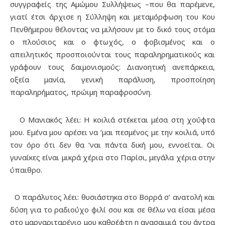
συγγραφείς της Αμώμου Συλλήψεως –που θα παρέμενε,
γιατί έτσι άρχισε η Σύλληψη και μεταμόρφωση του Κου
Πενθήμερου θέλοντας να μιλήσουν με το δικό τους στόμα
ο πλούσιος και ο φτωχός, ο φοβισμένος και ο
απειλητικός προσποιούνται τους παραληρηματικούς και
γράφουν τους δαιμονισμούς: Διανοητική ανεπάρκεια,
οξεία μανία, γενική παράλυση, προσποίηση
παραληρήματος, πρώιμη παραφροσύνη.
Ο Μανιακός λέει: Η κοιλιά στέκεται μέσα στη χούφτα
μου. Εμένα μου αρέσει να ‘μαι πεσμένος με την κοιλιά, υπό
τον όρο ότι δεν θα ‘ναι πάντα δική μου, εννοείται. Οι
γυναίκες είναι μικρά χέρια στο Παρίσι, μεγάλα χέρια στην
ύπαιθρο.
Ο παράλυτος λέει: θυσιάστηκα στο Βορρά σ’ ανατολή και
δύση για το ραδιούχο φιλί σου και σε θέλω να είσαι μέσα
στο μαργαριταρένιο μου καθρέφτη η ανασαιμιά του άντρα