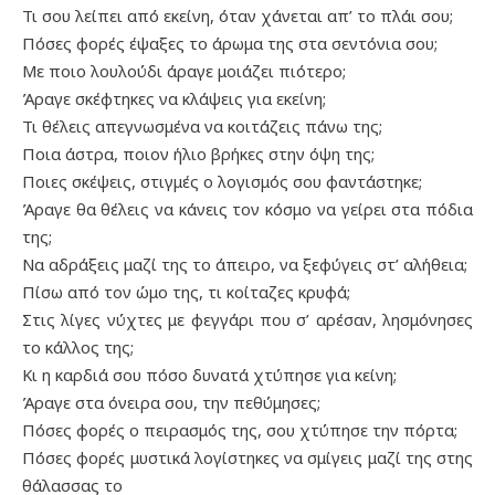
Τι σου λείπει από εκείνη, όταν χάνεται απ’ το πλάι σου;
Πόσες φορές έψαξες το άρωμα της στα σεντόνια σου;
Με ποιο λουλούδι άραγε μοιάζει πιότερο;
Άραγε σκέφτηκες να κλάψεις για εκείνη;
Τι θέλεις απεγνωσμένα να κοιτάζεις πάνω της;
Ποια άστρα, ποιον ήλιο βρήκες στην όψη της;
Ποιες σκέψεις, στιγμές ο λογισμός σου φαντάστηκε;
Άραγε θα θέλεις να κάνεις τον κόσμο να γείρει στα πόδια
της;
Να αδράξεις μαζί της το άπειρο, να ξεφύγεις στ’ αλήθεια;
Πίσω από τον ώμο της, τι κοίταζες κρυφά;
Στις λίγες νύχτες με φεγγάρι που σ’ αρέσαν, λησμόνησες
το κάλλος της;
Κι η καρδιά σου πόσο δυνατά χτύπησε για κείνη;
Άραγε στα όνειρα σου, την πεθύμησες;
Πόσες φορές ο πειρασμός της, σου χτύπησε την πόρτα;
Πόσες φορές μυστικά λογίστηκες να σμίγεις μαζί της στης
θάλασσας το